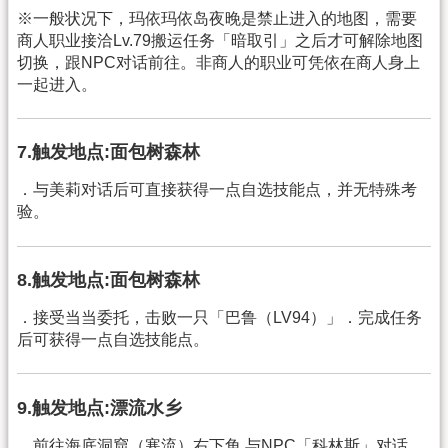
※一般状况下，玛依玛依岛夜晚是禁止进入的地图，需要
商人职业接洽Lv.79搬运任务「暗取引」之后才可解除地图
切换，跟NPC对话前往。非商人的职业可凭依在商人身上
一起进入。
7.触发地点:面包树森林
．与美莉对话后可直接获得一点自选技能点，并无特殊考
验。
8.触发地点:面包树森林
．接受当当委托，击败一只「巴鲁（LV94）」．完成任务
后可获得一点自选技能点。
9.触发地点:漂流水乡
．前往海底洞窟（寒流）右下角 与NPC「科林斯」对话。