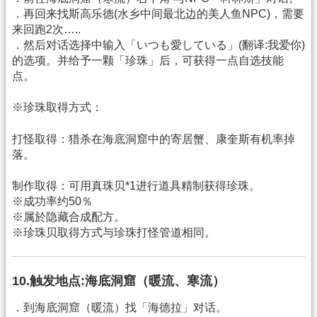
．再回来找斯高乐德(水乡中间最北边的美人鱼NPC)，需要
来回跑2次…..
．然后对话选择中输入「いつも愛している」(翻译:我爱你)
的选项。并给予一颗「珍珠」后，可获得一点自选技能
点。
※珍珠取得方式：
打怪取得：猎杀在海底洞窟中的寄居蟹、康奎斯有机率掉
落。
制作取得：可用真珠贝*1进行道具精制获得珍珠。
※成功率约50％
※属於隐藏合成配方。
※珍珠贝取得方式与珍珠打怪管道相同。
10.触发地点:海底洞窟（暖流、寒流）
．到海底洞窟（暖流）找「海德拉」对话。