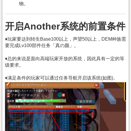
物。
开启Another系统的前置条件
♦玩家要达到转生Base100以上，声望50以上，DEM种族需
要完成Lv100部件任务「真の颜」。
♦总的来说是面向高端玩家开放的系统，因此具有一定的等
级要求。
♦满足条件的玩家可以通过任务导航开启该系统(如图)。