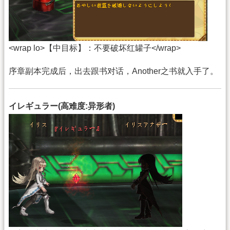
<wrap lo>【中目标】：不要破坏红罐子</wrap>
序章副本完成后，出去跟书对话，Another之书就入手了。
イレギュラー(高难度:异形者)