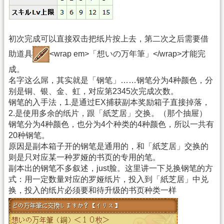
初次完成可以直接双击把纸片按上去，第二次之后需要借
助道具
<wrap em>「想いの万年筆」</wrap>才能完
成。
名字这么屌，其实就是「钢笔」……钢笔分为4种颜色，分
别是铜、银、金、虹，对应第2345次完成次数。
钢笔的入手法，1.是通过EX捕获副本奖励箱子直接掉落，
2.是使用多余的纸片，跟「紙芝居」交换。（那个抽屉）
钢笔分为4种颜色，也分为4个种类的4种颜色，所以一共有
20种钢笔。
原因是副本箱子开的钢笔是通用的，和「紙芝居」交换的
则是只对应某一种罗娅的书页的专用的笔。
副本出的钢笔不多叙述，just脸。这里讲一下兑换钢笔的方
式：用一定数量对应的罗娅纸片，投入到「紙芝居」中兑
换，投入的纸片必须要和待升级的书页种类一样