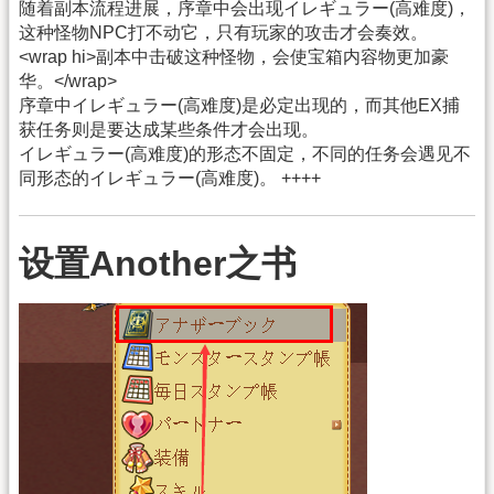
随着副本流程进展，序章中会出现イレギュラー(高难度)，
这种怪物NPC打不动它，只有玩家的攻击才会奏效。
<wrap hi>副本中击破这种怪物，会使宝箱内容物更加豪
华。</wrap>
序章中イレギュラー(高难度)是必定出现的，而其他EX捕
获任务则是要达成某些条件才会出现。
イレギュラー(高难度)的形态不固定，不同的任务会遇见不
同形态的イレギュラー(高难度)。 ++++
设置Another之书