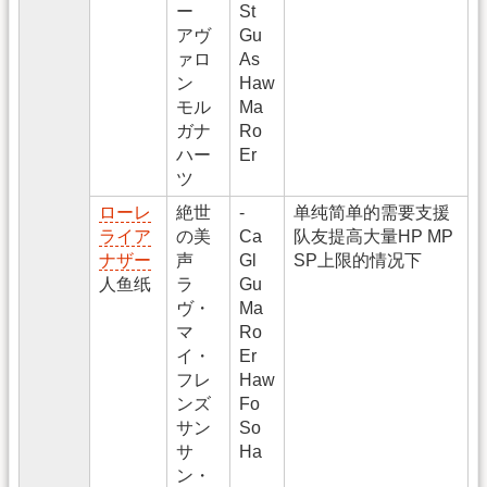
ー
St
アヴ
Gu
ァロ
As
ン
Haw
モル
Ma
ガナ
Ro
ハー
Er
ツ
ローレ
絶世
-
单纯简单的需要支援
ライア
の美
Ca
队友提高大量HP MP
ナザー
声
Gl
SP上限的情况下
人鱼纸
ラ
Gu
ヴ・
Ma
マ
Ro
イ・
Er
フレ
Haw
ンズ
Fo
サン
So
サ
Ha
ン・