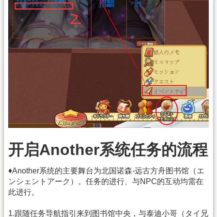
开启Another系统任务的流程
♦Another系统的主要舞台为北国诺森-远古方舟图书馆（エ
ンシェントアーク）。任务的进行、与NPC的互动均需在
此进行。
1.跟随任务导航指引来到图书馆中央，与泰迪小哥（タイ兄