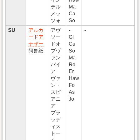
テル
Ma
メッ
Ca
ツォ
So
SU
アルカ
アヴ
-
-
ードア
ソー
Gl
ナザー
ドオ
Gu
阿鲁纸
ブヴ
So
ァン
Ma
パイ
Ro
ア
Er
ヴァ
Haw
ン・
Fo
スピ
As
アニ
Jo
ア
ブラ
ッデ
ィス
トー