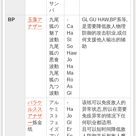
サン
バ
BP
玉藻ア
九尾
-
GL GU HAW,BP系等,
ナザー
狐の
Ca
是需要降低敌人物理
魅了
Ha
防御的攻击职业,或任
波動
St
何支援他人输出的辅
九尾
So
助
狐の
Haw
悪食
Jo
波動
Ha
九尾
Ma
狐の
Ro
九つ
As
波動
Gl
パラケ
アル
-
该纸可以免疫敌人的
ルスス
ケミ
Ha
异常状态,所以在需要
アナザ
スト
Jo
免疫异常的情况下任
ー
炼金
フェ
Gl
何职业都适用.
纸
イズ
Er
且可以短时间降低敌
アゾ
Fo
人防御并反射敌人魔