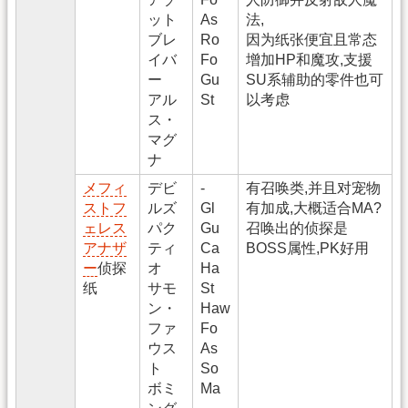
ット
As
法,
ブレ
Ro
因为纸张便宜且常态
イバ
Fo
增加HP和魔攻,支援
ー
Gu
SU系辅助的零件也可
アル
St
以考虑
ス・
マグ
ナ
メフィ
デビ
-
有召唤类,并且对宠物
ストフ
ルズ
Gl
有加成,大概适合MA?
ェレス
パク
Gu
召唤出的侦探是
アナザ
ティ
Ca
BOSS属性,PK好用
ー
侦探
オ
Ha
纸
サモ
St
ン・
Haw
ファ
Fo
ウス
As
ト
So
ボミ
Ma