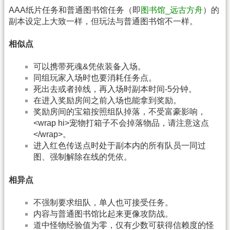
AAA纸片任务和普通图书馆任务（即
图书馆_远古方舟
）的
副本设定上大致一样，但玩法与普通图书馆不一样。
相似点
可以携带死魂&凭依装备入场。
同组玩家入场时也要消耗任务点。
死出去或者掉线，再入场时副本时间-5分钟。
在进入奖励房间之前入场也能拿到奖励。
奖励房间的宝箱按照组队掉落，不受富豪影响，
<wrap hi>宠物打箱子不会掉落物品，请注意这点
</wrap>。
进入红色传送点时处于副本内的所有队员一同过
图、强制解除在线的凭依。
相异点
不强制要求组队，单人也可接受任务。
内容与普通图书馆比起来更像攻防战。
道中怪物经验值为零，仅有少数可获得信赖度的怪