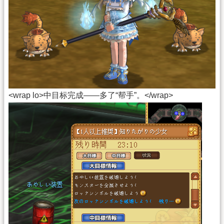
<wrap lo>中目标完成——多了“帮手”。</wrap>