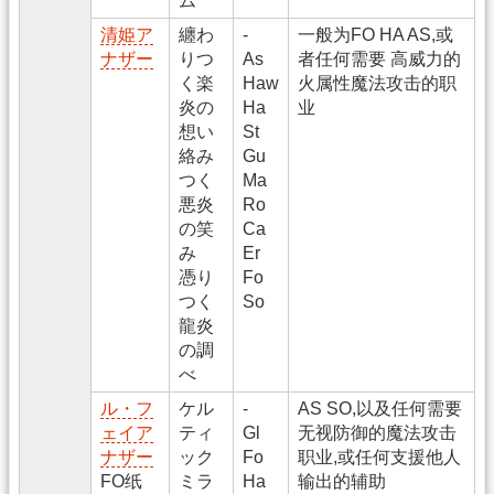
ム
清姫ア
纏わ
-
一般为FO HA AS,或
ナザー
りつ
As
者任何需要 高威力的
く楽
Haw
火属性魔法攻击的职
炎の
Ha
业
想い
St
絡み
Gu
つく
Ma
悪炎
Ro
の笑
Ca
み
Er
憑り
Fo
つく
So
龍炎
の調
べ
ル・フ
ケル
-
AS SO,以及任何需要
ェイア
ティ
Gl
无视防御的魔法攻击
ナザー
ック
Fo
职业,或任何支援他人
FO纸
ミラ
Ha
输出的辅助