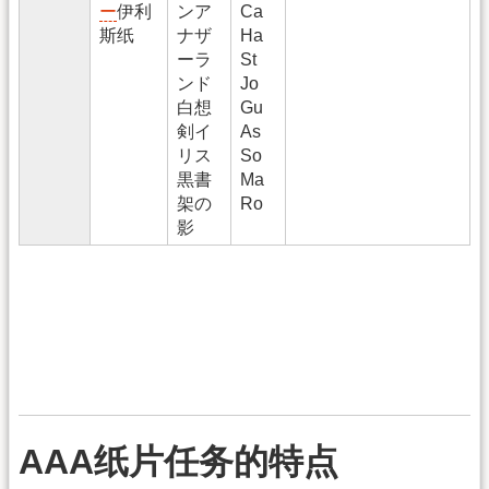
ー
伊利
ンア
Ca
斯纸
ナザ
Ha
ーラ
St
ンド
Jo
白想
Gu
剣イ
As
リス
So
黒書
Ma
架の
Ro
影
AAA纸片任务的特点