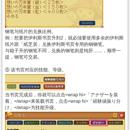
钢笔与纸片的兑换比例。
例：想要把伊利斯书页升到2，就必须要使用多余的伊利斯
纸片跟「紙芝居」兑换伊利斯书页专用的铜钢笔。
与箱子开的钢笔不同，兑换的钢笔则是纯肝……，顺带一
提，钢笔可交易。
⑤ 该书页对应的技能、等级。
当书页完成后，你就可以点击<wrap hi>「アナザーを装
着」</wrap>来装载书页，点击<wrap hi>「経験値振り分
け」</wrap>为技能升级。