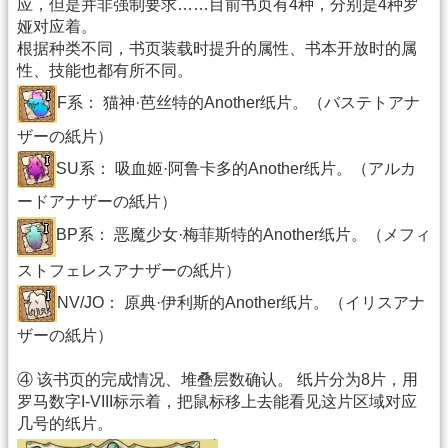
应，但是并非强制要求……目前书页有4种，分别是4种罗
娅对应着。
根据种类不同，书页装载时提升的属性、书本开放时的属
性、技能也都有所不同。
F系： 猫神·芭丝特的Another纸片。（バステトアナ
ザーの紙片）
SU系： 吸血姬·阿鲁卡多的Another纸片。（アルカ
ードアナザーの紙片）
BP系： 恶魔少女·梅菲斯特的Another纸片。（メフィ
ストフェレスアナザーの紙片）
NV/JO： 原典·伊利斯的Another纸片。（イリスアナ
ザーの紙片）
④ 该书页的完成情况、堆叠层数确认。 纸片分为8片，用
罗马数字I-VIII标示着，把鼠标移上去能看见这片区域对应
几号的纸片。