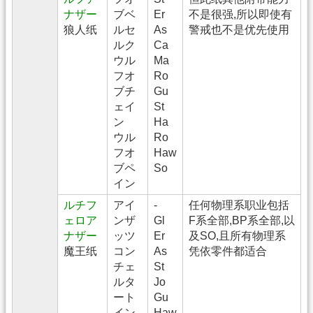
ナザー
ブベ
Er
不是很强,所以即使有
狼人纸
ルセ
As
警戒也不是优先使用
ルク
Ca
ウル
Ma
フオ
Ro
ブチ
Gu
ェイ
St
ン
Ha
ウル
Ro
フオ
Haw
ブペ
So
イン
ルチフ
アイ
-
任何物理系职业包括
ェロア
ンザ
Gl
F系全部,BP系全部,以
ナザー
ッツ
Er
及SO,且所有物理系
魔王纸
コン
As
凭依零件都适合
チェ
St
ルタ
Jo
ート
Gu
イン
Haw