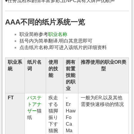
♦任务流程和剧情丰富多彩,且NPC具有大牌声优献声
AAA不同的纸片系统一览
职业简称参考
职业名称
括号内为简单翻译,明白其意思即可
点击纸片名称,即可进入该纸片的详细资料
职业系
纸片名
使用
拥有
推荐使用的职业OR类
統
词
的技
前置
型
能
技能
的职
业
FT
バステ
疾走
-
一般为ER,以及其他
トアナ
する
Er
需要快速移动的情况
ザー
猫
猫脚
Haw
纸
振り
Fo
下す
Ca
猫腕
Ma