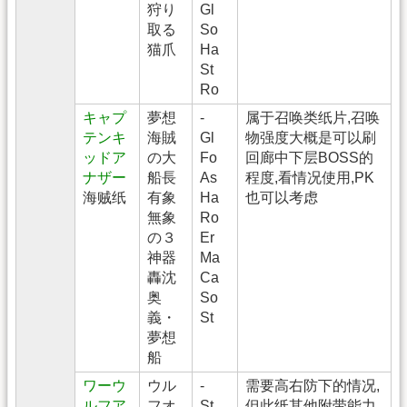
狩り
Gl
取る
So
猫爪
Ha
St
Ro
キャプ
夢想
-
属于召唤类纸片,召唤
テンキ
海賊
Gl
物强度大概是可以刷
ッドア
の大
Fo
回廊中下层BOSS的
ナザー
船長
As
程度,看情况使用,PK
海贼纸
有象
Ha
也可以考虑
無象
Ro
の３
Er
神器
Ma
轟沈
Ca
奥
So
義・
St
夢想
船
ワーウ
ウル
-
需要高右防下的情况,
ルフア
フオ
St
但此纸其他附带能力