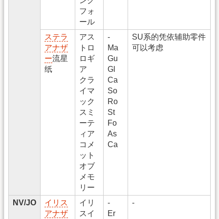
ング
フォ
ール
ステラ
アス
-
SU系的凭依辅助零件
アナザ
トロ
Ma
可以考虑
ー
流星
ロギ
Gu
纸
ア
Gl
クラ
Ca
イマ
So
ック
Ro
スミ
St
ーテ
Fo
ィア
As
コメ
Ca
ット
オブ
メモ
リー
NV/JO
イリス
イリ
-
-
アナザ
スイ
Er