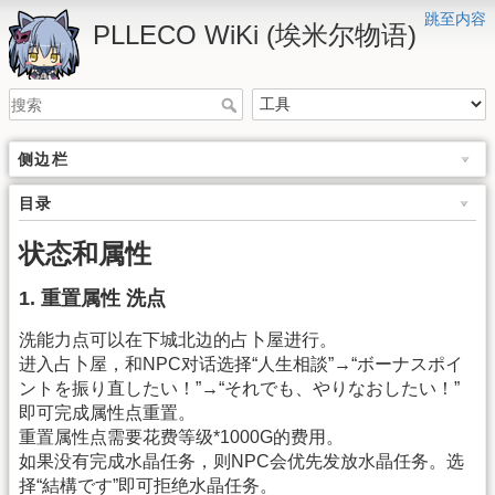
跳至内容
PLLECO WiKi (埃米尔物语)
侧边栏
目录
状态和属性
1. 重置属性 洗点
洗能力点可以在下城北边的占卜屋进行。
进入占卜屋，和NPC对话选择“人生相談”→“ボーナスポイ
ントを振り直したい！”→“それでも、やりなおしたい！”
即可完成属性点重置。
重置属性点需要花费等级*1000G的费用。
如果没有完成水晶任务，则NPC会优先发放水晶任务。选
择“結構です”即可拒绝水晶任务。