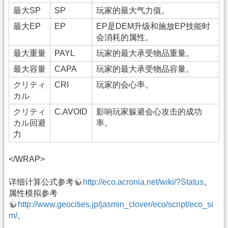
最大SP
SP
玩家的最大气力值。
最大EP
EP
EP是DEM升级和施放EP技能时
会消耗的属性。
最大重量
PAYL
玩家的最大承受物品重量。
最大容量
CAPA
玩家的最大承受物品容量。
クリティ
CRI
玩家的会心率。
カル
クリティ
C.AVOID
影响玩家躲避会心攻击的成功
カル回避
率。
力
</WRAP>
详细计算公式参考
http://eco.acronia.net/wiki/?Status
。
属性模拟参考
http://www.geocities.jp/jasmin_clover/eco/script/eco_si
m/
。