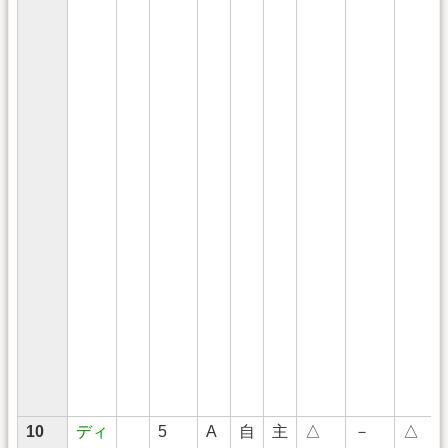
10
ディ
5
A
自
主
△
－
△