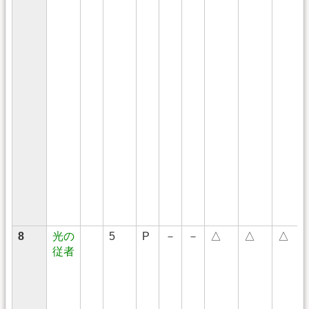
8
光の
5
P
－
－
△
△
△
従者