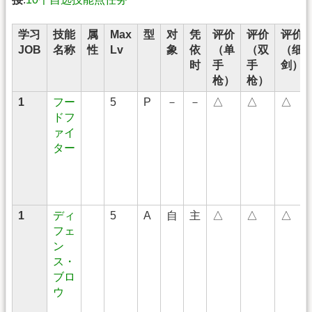
学习
技能
属
Max
型
对
凭
评价
评价
评价
JOB
名称
性
Lv
象
依
（单
（双
（细
时
手
手
剑）
枪）
枪）
1
フー
5
P
－
－
△
△
△
ドフ
ァイ
ター
1
ディ
5
A
自
主
△
△
△
フェ
ン
ス・
ブロ
ウ