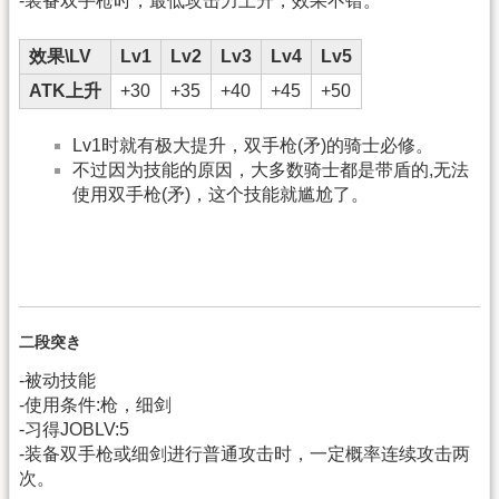
-装备双手枪时，最低攻击力上升，效果不错。
效果\LV
Lv1
Lv2
Lv3
Lv4
Lv5
ATK上升
+30
+35
+40
+45
+50
Lv1时就有极大提升，双手枪(矛)的骑士必修。
不过因为技能的原因，大多数骑士都是带盾的,无法
使用双手枪(矛)，这个技能就尴尬了。
二段突き
-被动技能
-使用条件:枪，细剑
-习得JOBLV:5
-装备双手枪或细剑进行普通攻击时，一定概率连续攻击两
次。