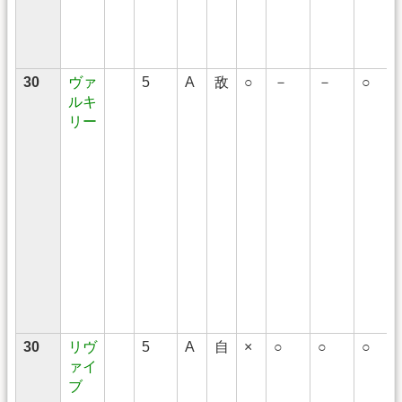
30
ヴァ
5
A
敌
○
－
－
○
ルキ
リー
30
リヴ
5
A
自
×
○
○
○
ァイ
ブ