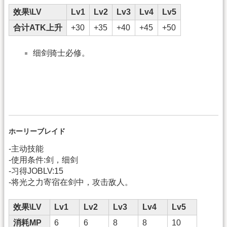
效果\LV
Lv1
Lv2
Lv3
Lv4
Lv5
合计ATK上升
+30
+35
+40
+45
+50
细剑骑士必修。
ホーリーブレイド
-主动技能
-使用条件:剑，细剑
-习得JOBLV:15
-将光之力寄宿在剑中，攻击敌人。
效果\LV
Lv1
Lv2
Lv3
Lv4
Lv5
消耗MP
6
6
8
8
10