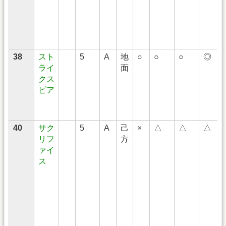
38
スト
5
A
地
○
○
○
◎
ライ
面
クス
ピア
40
サク
5
A
己
×
△
△
△
リフ
方
ァイ
ス