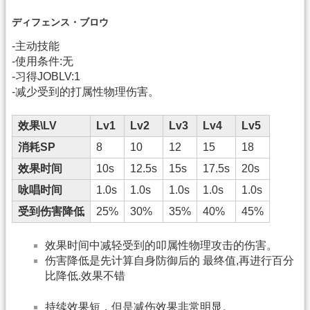
ディフェンス・ブロウ
-主动技能
-使用条件:无
-习得JOBLV:1
-减少受到的打属性物理伤害。
效果\LV
Lv1
Lv2
Lv3
Lv4
Lv5
消耗SP
8
10
12
15
18
效果时间
10s
12.5s
15s
17.5s
20s
咏唱时间
1.0s
1.0s
1.0s
1.0s
1.0s
受到伤害降低
25%
30%
35%
40%
45%
效果时间中减轻受到的叩属性物理攻击的伤害。
伤害降低是先计算自身防御后的 最终值,再进行百分
比降低.效果不错
持续效果短，但是减伤效果非常明显。