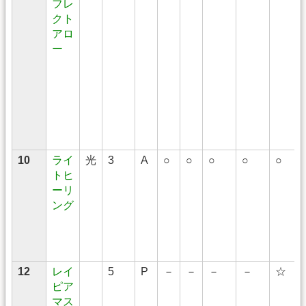
フレ
クト
アロ
ー
10
ライ
光
3
A
○
○
○
○
○
トヒ
ーリ
ング
12
レイ
5
P
－
－
－
－
☆
ピア
マス