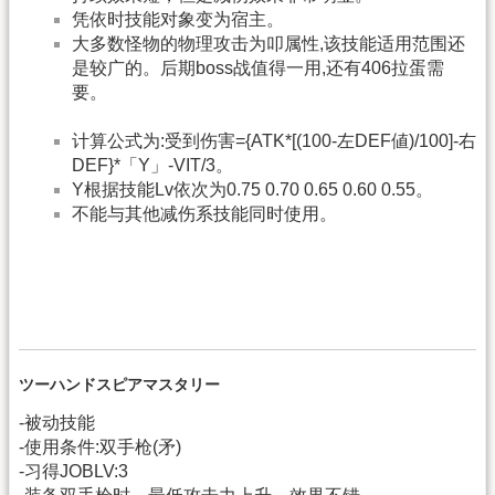
凭依时技能对象变为宿主。
大多数怪物的物理攻击为叩属性,该技能适用范围还
是较广的。后期boss战值得一用,还有406拉蛋需
要。
计算公式为:受到伤害={ATK*[(100-左DEF値)/100]-右
DEF}*「Y」-VIT/3。
Y根据技能Lv依次为0.75 0.70 0.65 0.60 0.55。
不能与其他减伤系技能同时使用。
ツーハンドスピアマスタリー
-被动技能
-使用条件:双手枪(矛)
-习得JOBLV:3