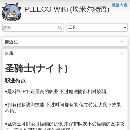
跳至内容
PLLECO WiKi (埃米尔物语)
侧边栏
目录
圣骑士(ナイト)
职业特点
♦是2转HP补正最高的职业,不过魔法防御相对较弱。
♦拥有很多防御技能,不过时间都有限,但在特定状况下效果
不错。
♦圣骑士可以吸引怪物的仇恨,来保护队友不受怪物的直接攻