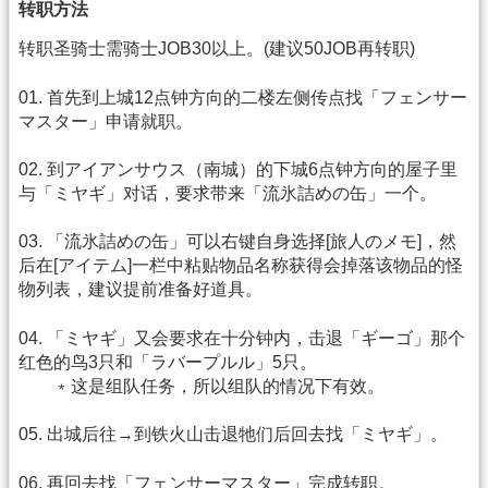
转职方法
转职圣骑士需骑士JOB30以上。(建议50JOB再转职)
01. 首先到上城12点钟方向的二楼左侧传点找「フェンサー
マスター」申请就职。
02. 到アイアンサウス（南城）的下城6点钟方向的屋子里
与「ミヤギ」对话，要求带来「流氷詰めの缶」一个。
03. 「流氷詰めの缶」可以右键自身选择[旅人のメモ]，然
后在[アイテム]一栏中粘贴物品名称获得会掉落该物品的怪
物列表，建议提前准备好道具。
04. 「ミヤギ」又会要求在十分钟内，击退「ギーゴ」那个
红色的鸟3只和「ラバープルル」5只。
﹡这是组队任务，所以组队的情况下有效。
05. 出城后往→到铁火山击退牠们后回去找「ミヤギ」。
06. 再回去找「フェンサーマスター」完成转职。