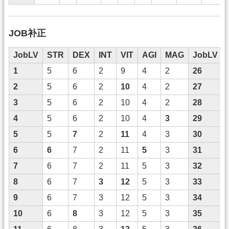
JOB补正
JobLV
STR
DEX
INT
VIT
AGI
MAG
JobLV
1
5
6
2
9
4
2
26
2
5
6
2
10
4
2
27
3
5
6
2
10
4
2
28
4
5
6
2
10
4
3
29
5
5
7
2
11
4
3
30
6
6
7
2
11
5
3
31
7
6
7
2
11
5
3
32
8
6
7
3
12
5
3
33
9
6
7
3
12
5
3
34
10
6
8
3
12
5
3
35