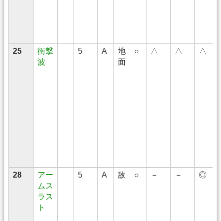
25
衝撃
5
A
地
○
△
△
△
波
面
28
アー
5
A
敌
○
－
－
◎
ムス
ラス
ト