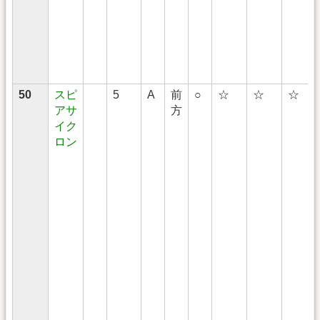
50
スピ
5
A
前
○
☆
☆
☆
アサ
方
イク
ロン