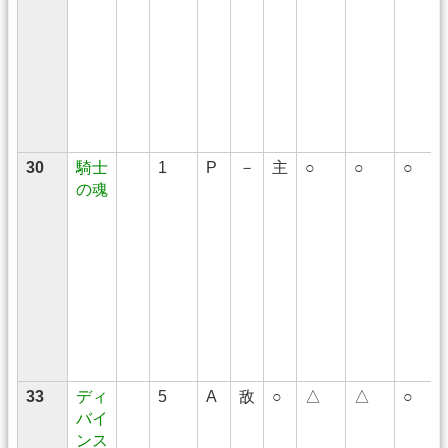
30
騎士
1
P
－
主
○
○
○
の魂
33
ディ
5
A
敌
○
△
△
○
バイ
ンス