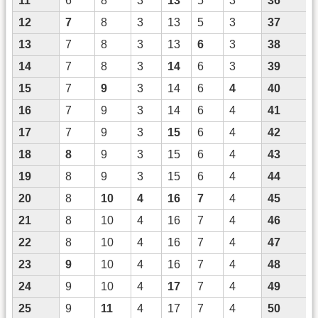
11
6
8
3
13
5
3
36
12
7
8
3
13
5
3
37
13
7
8
3
13
6
3
38
14
7
8
3
14
6
3
39
15
7
9
3
14
6
4
40
16
7
9
3
14
6
4
41
17
7
9
3
15
6
4
42
18
8
9
3
15
6
4
43
19
8
9
3
15
6
4
44
20
8
10
4
16
7
4
45
21
8
10
4
16
7
4
46
22
8
10
4
16
7
4
47
23
9
10
4
16
7
4
48
24
9
10
4
17
7
4
49
25
9
11
4
17
7
4
50