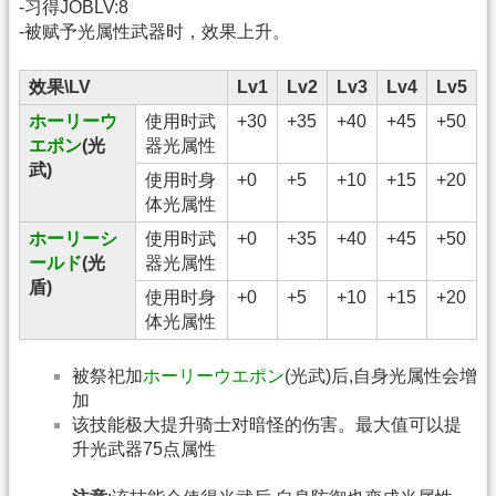
-习得JOBLV:8
-被赋予光属性武器时，效果上升。
效果\LV
Lv1
Lv2
Lv3
Lv4
Lv5
ホーリーウ
使用时武
+30
+35
+40
+45
+50
エポン
(光
器光属性
武)
使用时身
+0
+5
+10
+15
+20
体光属性
ホーリーシ
使用时武
+0
+35
+40
+45
+50
ールド
(光
器光属性
盾)
使用时身
+0
+5
+10
+15
+20
体光属性
被祭祀加
ホーリーウエポン
(光武)后,自身光属性会增
加
该技能极大提升骑士对暗怪的伤害。最大值可以提
升光武器75点属性