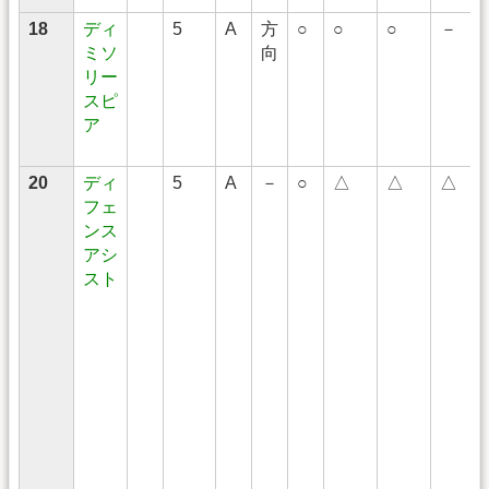
18
ディ
5
A
方
○
○
○
－
ミソ
向
リー
スピ
ア
20
ディ
5
A
－
○
△
△
△
フェ
ンス
アシ
スト