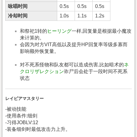
咏唱时间
0.5s
0.5s
0.5s
冷却时间
1.0s
1.1s
1.2s
和祭祀1转的
ヒーリング
一样,回复量是根据最小魔攻
来计算的。
会因为对方VIT高低以及提升HP回复率等级多寡而
影响额外恢复量。
对不死系怪物和队友都可以造成伤害,比如暗术的
ネ
クロリザレクション
诈尸后会处于一段时间不死系
状态
レイピアマスタリー
-被动技能
-使用条件:细剑
-习得JOBLV:12
-装备细剑时最低攻击力上升。