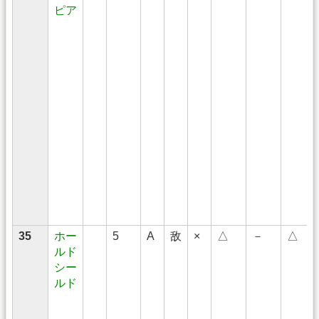
ピア
35
ホー
5
A
敌
×
△
－
△
ルド
シー
ルド