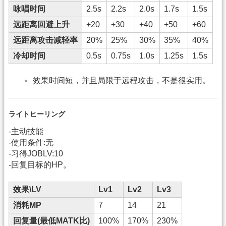
咏唱时间
2.5s
2.2s
2.0s
1.7s
1.5s
远距离回避上升
+20
+30
+40
+50
+60
远距离攻击减轻率
20%
25%
30%
35%
40%
冷却时间
0.5s
0.75s
1.0s
1.25s
1.5s
效果时间短，并且局限于远程攻击，不是很实用。
ライトヒーリング
-主动技能
-使用条件:无
-习得JOBLV:10
-回复目标的HP。
效果\LV
Lv1
Lv2
Lv3
消耗MP
7
14
21
回复量(最低MATK比)
100%
170%
230%