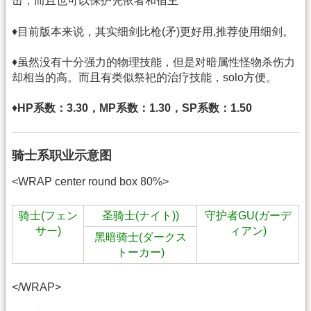
击，而且也可以保护凭依者和宿主
♦目前版本来说，其实细剑比枪(矛)更好用,推荐使用细剑。
♦虽然没有十分强力的物理技能，但是对暗属性怪物杀伤力
却相当的高。而且有类似祭祀的治疗技能，solo方便。
♦
HP系数：3.30，MP系数：1.30，SP系数：1.50
骑士系职业示意图
<WRAP center round box 80%>
骑士(フェン
圣骑士(ナイト))
守护者GU(ガーデ
サー)
ィアン)
黑暗骑士(ダークス
トーカー)
</WRAP>