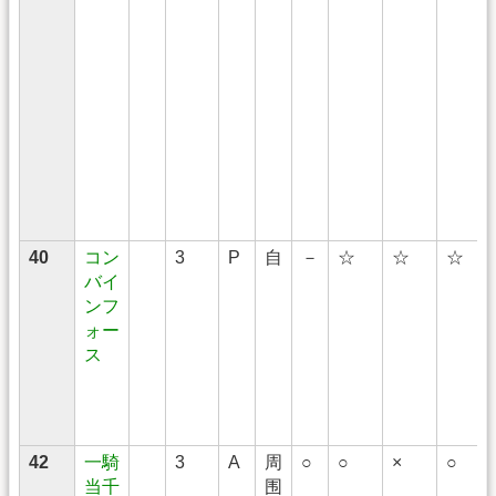
40
コン
3
P
自
－
☆
☆
☆
バイ
ンフ
ォー
ス
42
一騎
3
A
周
○
○
×
○
当千
围