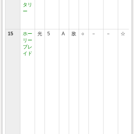
タリ
ー
15
ホー
光
5
A
敌
○
－
－
☆
リー
ブレ
イド