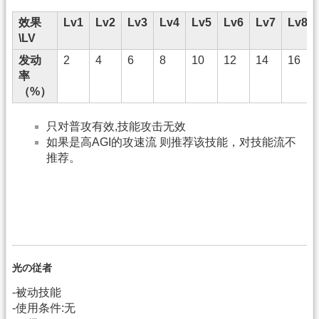
效果
Lv1
Lv2
Lv3
Lv4
Lv5
Lv6
Lv7
Lv8
\LV
发动
2
4
6
8
10
12
14
16
率
（%）
只对普攻有效,技能攻击无效
如果是高AGI的攻速流 则推荐该技能，对技能流不
推荐。
光の従者
-被动技能
-使用条件:无