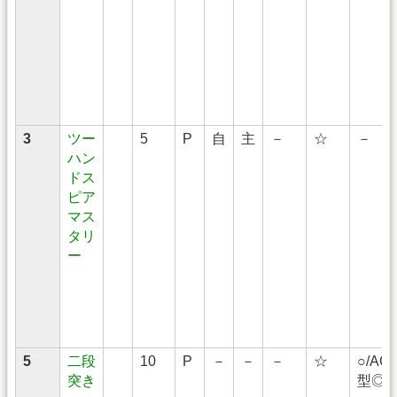
3
ツー
5
P
自
主
－
☆
－
ハン
ドス
ピア
マス
タリ
ー
5
二段
10
P
－
－
－
☆
○/AGI
突き
型◎