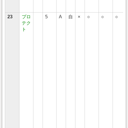
23
プロ
5
A
自
×
○
○
○
テク
ト