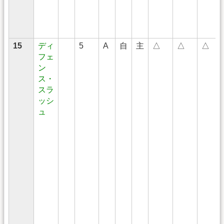
15
ディ
5
A
自
主
△
△
△
フェ
ン
ス・
スラ
ッシ
ュ