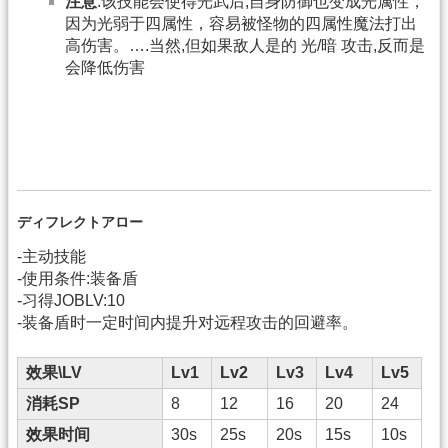
注意
:该技能会使得光武后,自身防御也变成光属性，
因为光弱于四属性，容易被怪物的四属性魔法打出
高伤害。….当然,但如果敌人是的 光/暗 攻击,反而是
会降低伤害
ディフレクトアロー
-主动技能
-使用条件:装备盾
-习得JOBLV:10
-装备盾时一定时间内提升对远程攻击的回避率。
效果\LV
Lv1
Lv2
Lv3
Lv4
Lv5
消耗SP
8
12
16
20
24
效果时间
30s
25s
20s
15s
10s